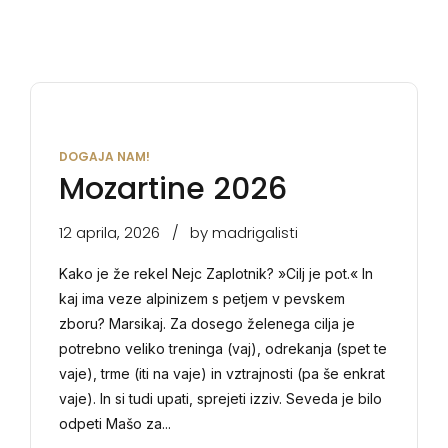
DOGAJA NAM!
Mozartine 2026
12 aprila, 2026
by madrigalisti
Kako je že rekel Nejc Zaplotnik? »Cilj je pot.« In
kaj ima veze alpinizem s petjem v pevskem
zboru? Marsikaj. Za dosego želenega cilja je
potrebno veliko treninga (vaj), odrekanja (spet te
vaje), trme (iti na vaje) in vztrajnosti (pa še enkrat
vaje). In si tudi upati, sprejeti izziv. Seveda je bilo
odpeti Mašo za...