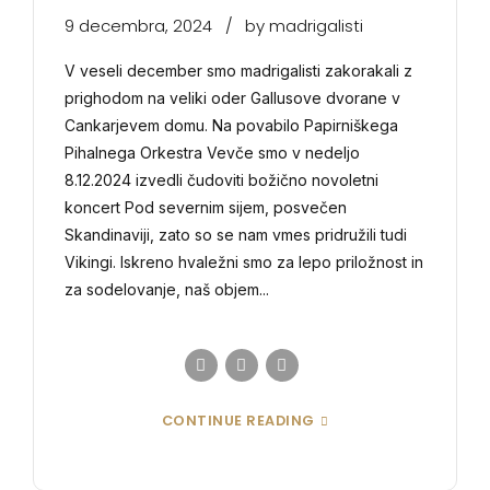
9 decembra, 2024
by madrigalisti
V veseli december smo madrigalisti zakorakali z
prighodom na veliki oder Gallusove dvorane v
Cankarjevem domu. Na povabilo Papirniškega
Pihalnega Orkestra Vevče smo v nedeljo
8.12.2024 izvedli čudoviti božično novoletni
koncert Pod severnim sijem, posvečen
Skandinaviji, zato so se nam vmes pridružili tudi
Vikingi. Iskreno hvaležni smo za lepo priložnost in
za sodelovanje, naš objem...
CONTINUE READING