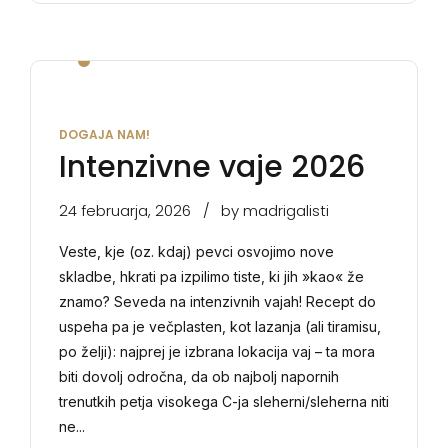
DOGAJA NAM!
Intenzivne vaje 2026
24 februarja, 2026
by madrigalisti
Veste, kje (oz. kdaj) pevci osvojimo nove
skladbe, hkrati pa izpilimo tiste, ki jih »kao« že
znamo? Seveda na intenzivnih vajah! Recept do
uspeha pa je večplasten, kot lazanja (ali tiramisu,
po želji): najprej je izbrana lokacija vaj – ta mora
biti dovolj odročna, da ob najbolj napornih
trenutkih petja visokega C-ja sleherni/sleherna niti
ne...